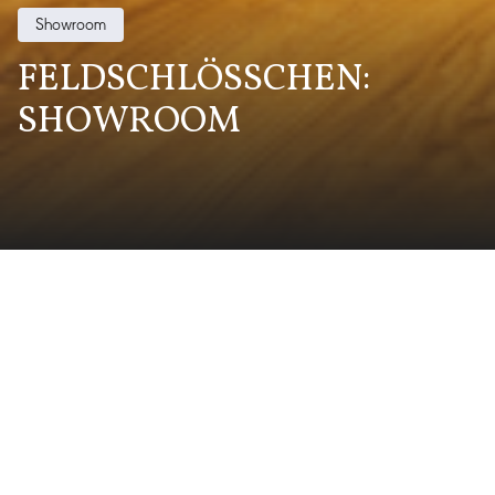
Showroom
FELDSCHLÖSSCHEN:
SHOWROOM
Kunde
Feldschlösschen Getränke AG
Projektfotos
Michael Kunz (vollbild.ch)