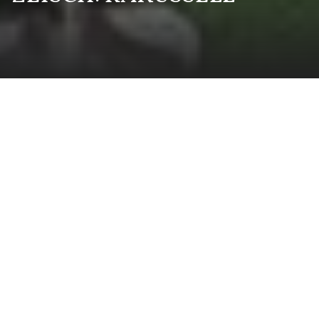
Jahr
2024
Kunde
Zeisch GmbH
UNSER AUFTRAG.
Im Auftrag von Zeisch durften wir ein kleines aber ums
feineres Projekt produzieren: ein Karussell. Dieses sorgt