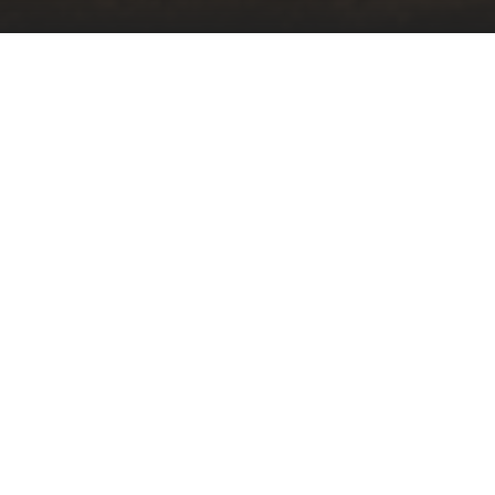
Kunde
Feldschlösschen / House of Beer
Projektfotos
Michael Kunz (vollbild.ch)
UNSER AUFTRAG.
Entwicklung und Produktion einer Bar, welche perfekt zu
den verschiedenen Bier-Marken passt. Die Bar ist mobil
und in der Grösse den Platzverhältnissen anpassbar.